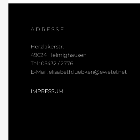
ADRESSE
Herzlakerstr. 11
49624 Helmighausen
Tel.: 05432 / 2776
E-Mail: elisabeth.luebken@ewetel.net
IMPRESSUM